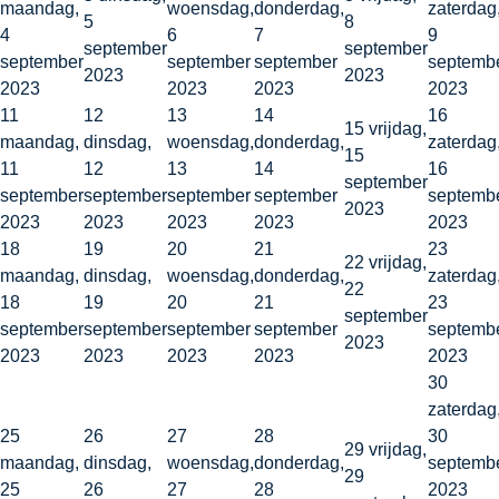
maandag,
woensdag,
donderdag,
zaterdag
5
8
4
6
7
9
september
september
september
september
september
septemb
2023
2023
2023
2023
2023
2023
11
12
13
14
16
15
vrijdag,
maandag,
dinsdag,
woensdag,
donderdag,
zaterdag
15
11
12
13
14
16
september
september
september
september
september
septemb
2023
2023
2023
2023
2023
2023
18
19
20
21
23
22
vrijdag,
maandag,
dinsdag,
woensdag,
donderdag,
zaterdag
22
18
19
20
21
23
september
september
september
september
september
septemb
2023
2023
2023
2023
2023
2023
30
zaterdag
25
26
27
28
30
29
vrijdag,
maandag,
dinsdag,
woensdag,
donderdag,
septemb
29
25
26
27
28
2023