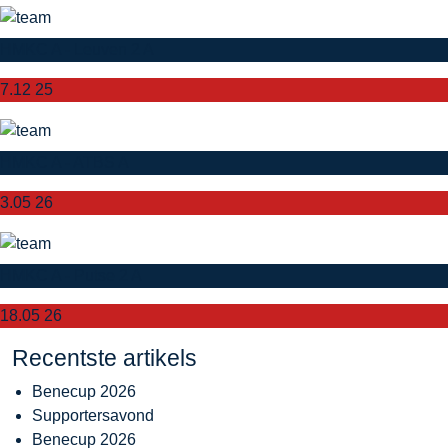
HMKC A - Leuven 2 A
7.12 25
HMKC A - ATBS A
3.05 26
HMKC A - Putse 2 A
18.05 26
Recentste artikels
Benecup 2026
Supportersavond
Benecup 2026