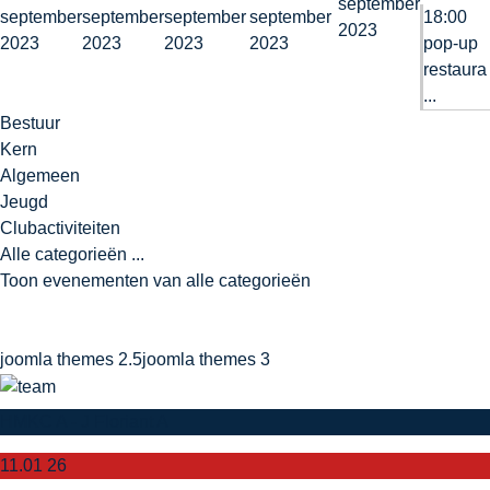
september
september
september
september
september
18:00
2023
2023
2023
2023
2023
pop-up
restaura
...
Bestuur
Kern
Algemeen
Jeugd
Clubactiviteiten
Alle categorieën ...
Toon evenementen van alle categorieën
joomla themes 2.5
joomla themes 3
HMKC A - J Floriant A
11.01 26