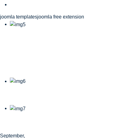
joomla templates
joomla free extension
21-23.08.2026
Benecup Marcel Van
Damme
22.08.2026 18u.
22.08.2026 21u.
September,