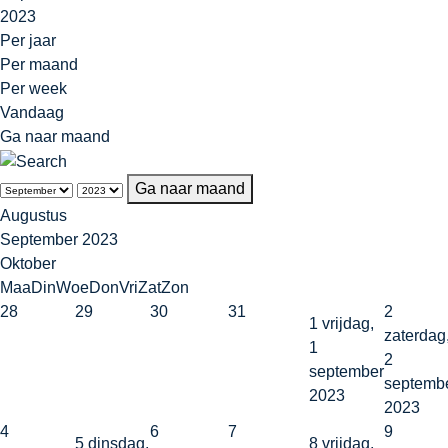
2023
Per jaar
Per maand
Per week
Vandaag
Ga naar maand
Ga naar maand
Augustus
September 2023
Oktober
Maa
Din
Woe
Don
Vri
Zat
Zon
28
29
30
31
2
1
vrijdag,
zaterdag
1
2
september
septemb
2023
2023
4
6
7
9
5
dinsdag,
8
vrijdag,